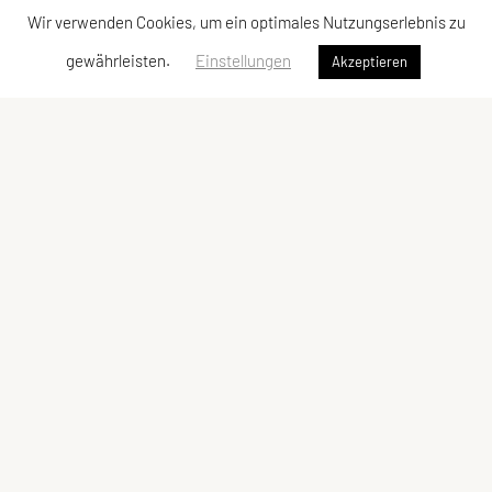
Wir verwenden Cookies, um ein optimales Nutzungserlebnis zu
gewährleisten.
Einstellungen
Akzeptieren
Sportunion Lambach/Edt
Flaviastr. 2, 4650 Lambach
Tel: +43 676 / 444 04 97
E-Mail:
obfrau@union-lambachedt.at
ZVR-Zahl: 134439985
Kontaktadressen
Schnellzugriff
Kontakt
Sektionen