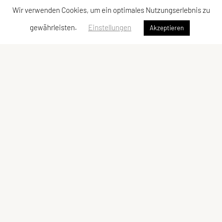
Wir verwenden Cookies, um ein optimales Nutzungserlebnis zu
gewährleisten.
Einstellungen
Akzeptieren
Sportunion Lambach/Edt
Flaviastr. 2, 4650 Lambach
Tel: +43 676 / 444 04 97
E-Mail:
obfrau@union-lambachedt.at
ZVR-Zahl: 134439985
Kontaktadressen
Schnellzugriff
Kontakt
Sektionen