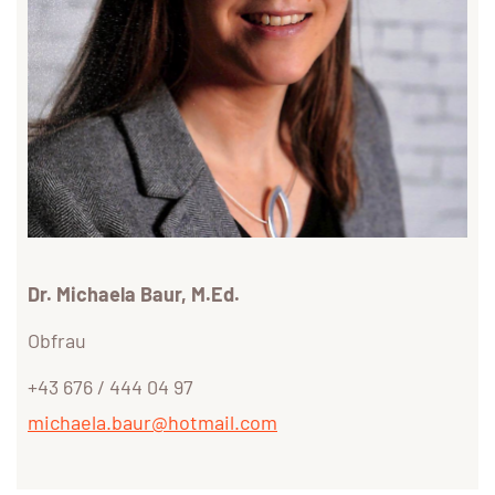
Dr. Michaela Baur, M.Ed.
Obfrau
+43 676 / 444 04 97
michaela.baur@hotmail.com