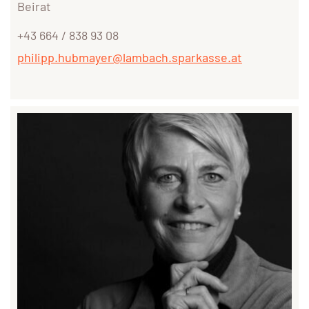
Beirat
+43 664 / 838 93 08
philipp.hubmayer@lambach.sparkasse.at