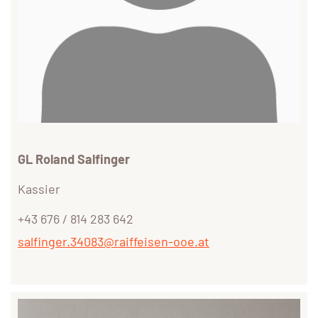
GL Roland Salfinger
Kassier
+43 676 / 814 283 642
salfinger.34083@raiffeisen-ooe.at