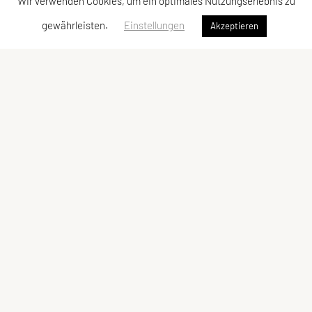
Wir verwenden Cookies, um ein optimales Nutzungserlebnis zu
gewährleisten.
Einstellungen
Akzeptieren
Sportunion Lambach/Edt
Flaviastr. 2, 4650 Lambach
Tel: +43 676 / 444 04 97
E-Mail:
obfrau@union-lambachedt.at
ZVR-Zahl: 134439985
Kontaktadressen
Schnellzugriff
Kontakt
Sektionen
Vorstand
Meta