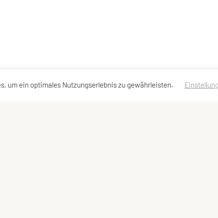
s, um ein optimales Nutzungserlebnis zu gewährleisten.
Einstellun
adressen
Schnellzugriff
Meta
Sektionen
Newsletter
d
Impressum
Sitemap
Datenschutzerklärung