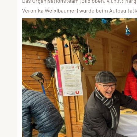
Das Organisationsteam (Bild oben, v.l.n.r.: Marg
Veronika Weixlbaumer) wurde beim Aufbau tatkrä