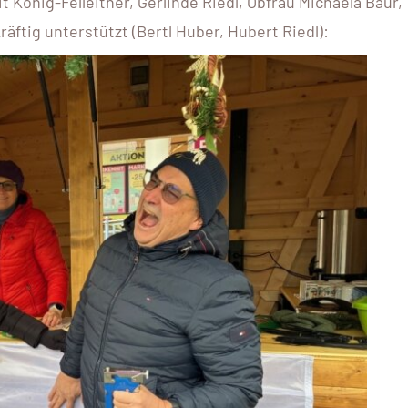
it König-Felleitner, Gerlinde Riedl, Obfrau Michaela Baur,
ftig unterstützt (Bertl Huber, Hubert Riedl):