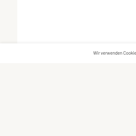
Wir verwenden Cookie
Sportunion Lambach/Edt
Kontakt
Flaviastr. 2, 4650 Lambach
Kontakt
Tel: +43 676 / 444 04 97
Vorstan
E-Mail:
obfrau@union-lambachedt.at
ZVR-Zahl: 134439985